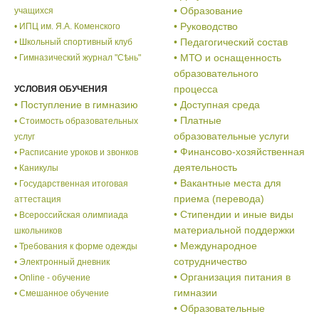
• Образование
учащихся
• Руководство
• ИПЦ им. Я.А. Коменского
• Педагогический состав
• Школьный спортивный клуб
• МТО и оснащенность
• Гимназический журнал "Сѣнь"
образовательного
процесса
УСЛОВИЯ ОБУЧЕНИЯ
• Поступление в гимназию
• Доступная среда
• Платные
• Стоимость образовательных
образовательные услуги
услуг
• Финансово-хозяйственная
• Расписание уроков и звонков
деятельность
• Каникулы
• Вакантные места для
• Государственная итоговая
приема (перевода)
аттестация
• Стипендии и иные виды
• Всероссийская олимпиада
материальной поддержки
школьников
• Международное
• Требования к форме одежды
сотрудничество
• Электронный дневник
• Организация питания в
• Online - обучение
гимназии
• Смешанное обучение
• Образовательные