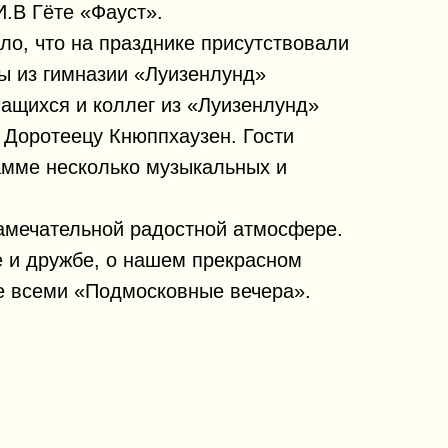
И.В Гёте «Фауст».
ло, что на празднике присутствовали
ры из гимназии «Луизенлунд»
чащихся и коллег из «Луизенлунд»
 Доротеецу Кнюппхаузен. Гости
амме несколько музыкальных и
амечательной радостной атмосфере.
е и дружбе, о нашем прекрасном
е всеми «Подмосковные вечера».