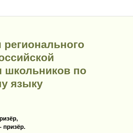
 регионального
оссийской
 школьников по
му языку
ризёр,
– призёр.